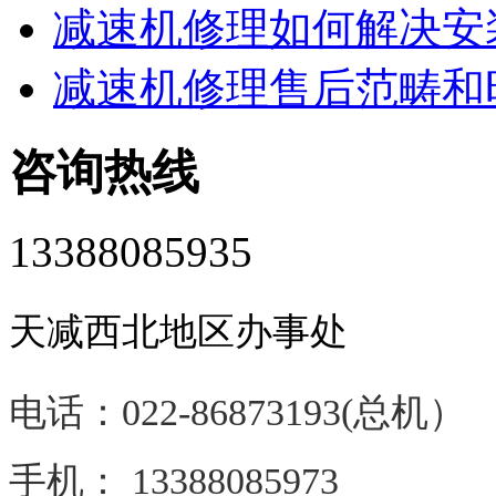
减速机修理如何解决安
减速机修理售后范畴和
咨询热线
13388085935
天减西北地区办事处
电话：022-86873193(总机）
手机： 13388085973