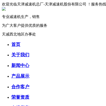
欢迎光临天津减速机总厂-天津减速机股份有限公司 ！服务热线：133
专业减速机生产，销售
为广大客户提供优质的服务
天减西北地区办事处
首页
关于我们
新闻中心
产品展示
合作客户
荣誉资质