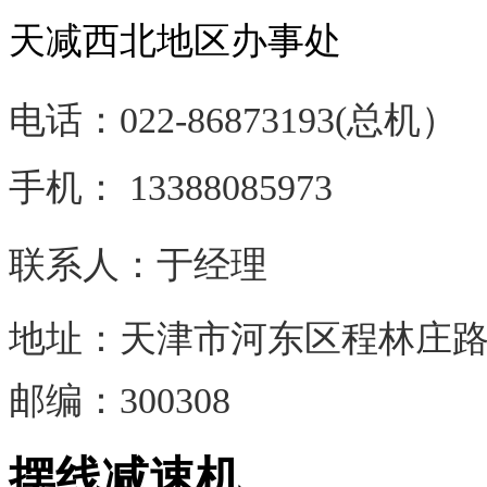
天减西北地区办事处
电话：022-86873193(总机）
手机： 13388085973
联系人：于经理
地址：天津市河东区程林庄路
邮编：300308
摆线减速机