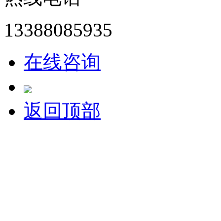
13388085935
在线咨询
返回顶部