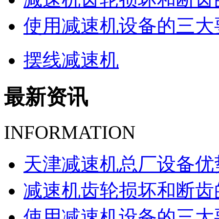
使用减速机设备的三大
摆线减速机
最新资讯
INFORMATION
天津减速机总厂设备优
减速机齿轮损坏和断齿
使用减速机设备的三大