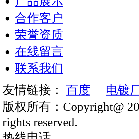
产品展示
合作客户
荣誉资质
在线留言
联系我们
友情链接：
百度
电镀
版权所有：Copyright@ 2
rights reserved.
热线电话